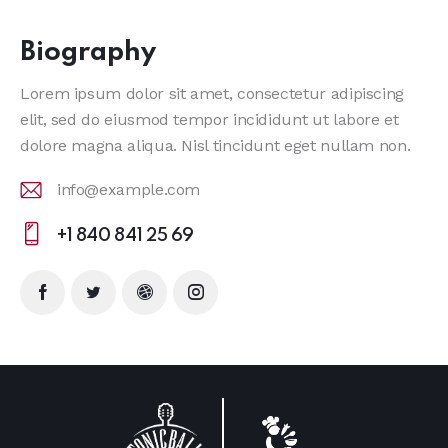
Biography
Lorem ipsum dolor sit amet, consectetur adipiscing
elit, sed do eiusmod tempor incididunt ut labore et
dolore magna aliqua. Nisl tincidunt eget nullam non.
info@example.com
E-
+1 840 841 25 69
m
Ph
ail
on
:
e: